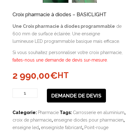
Croix pharmacie à diodes – BASICLIGHT
Une Croix pharmacie à diodes programmable
de
600 mm de surface éclairée. Une enseigne
lumineuse LED programmable basique mais efficace.
Si vous souhaitez personnaliser votre croix pharmacie,
faites-nous une demande de devis sur-mesure
.
2 990,00
€
HT
quantité
DEMANDE DE DEVIS
de
Croix
Categorie:
Pharmacie
Tags:
Carrosserie en aluminium
,
pharmacie
croix de pharmacie
,
enseigne diodes pour pharmacien
,
à
enseigne led
,
enseigniste fabricant
,
Point-rouge
diodes
-