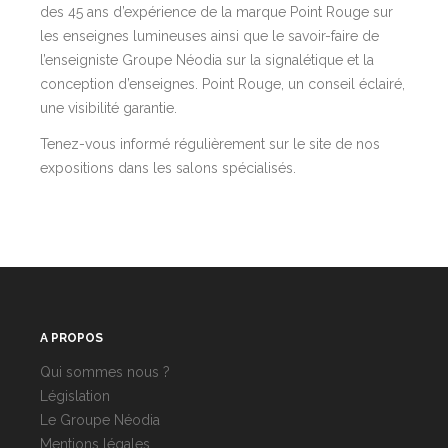
des 45 ans d’expérience de la marque Point Rouge sur
les enseignes lumineuses ainsi que le savoir-faire de
l’enseigniste Groupe Néodia sur la signalétique et la
conception d’enseignes. Point Rouge, un conseil éclairé,
une visibilité garantie.
Tenez-vous informé régulièrement sur le site de nos
expositions dans les salons spécialisés.
A PROPOS
Qui sommes nous ?
Législation
Le Groupe Néodia
Mentions légales