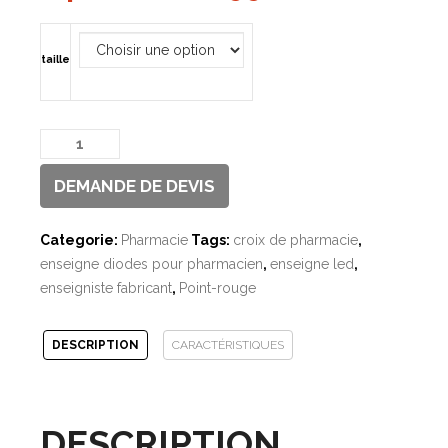
taille
quantité
de
DEMANDE DE DEVIS
Croix
de
pharmacie
Categorie:
Pharmacie
Tags:
croix de pharmacie
,
Led
enseigne diodes pour pharmacien
,
enseigne led
,
-
enseigniste fabricant
,
Point-rouge
URBILIGHT
DESCRIPTION
CARACTÉRISTIQUES
DESCRIPTION