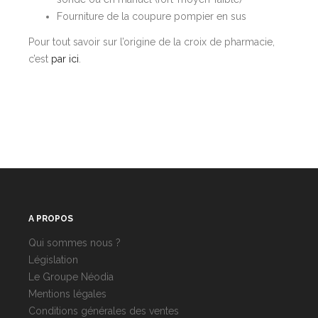
Fourniture de la coupure pompier en sus
Pour tout savoir sur l’origine de la croix de pharmacie,
c’est
par ici
.
A PROPOS
Qui sommes nous ?
Législation
Le Groupe Néodia
Mentions légales
Conditions générales des ventes