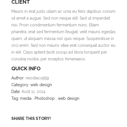
CLIENT
Mauris in erat justo ullam ac urna eu felis dapibus conum
sit amet a augue. Sed non neque elit. Sed ut imperdiet
nisi. Proin condimentum fermentum nunc. Etiam
pharetra, erat sed fermentum feugiat, velit mauris egestas
quam, ut aliquam massa nisl quis neque. Suspendisse in
orci enim. Sed non mauris vitae erat consequat auctor eu
in elit. Class aptent taciti sosqu ad litora torquent per
conubia nostra, per inceptos himenaeos.
QUICK INFO
Author:
neodiacojt59
Category:
web design
Date:
Août 11, 2014
Tag:
media
,
Photoshop
,
web design
SHARE THIS STORY!