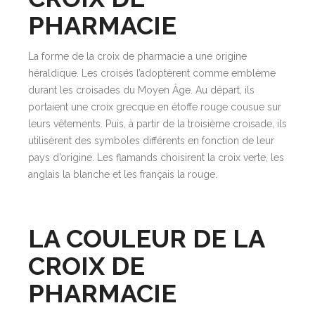
PHARMACIE
La forme de la croix de pharmacie a une origine
héraldique. Les croisés l’adoptèrent comme emblème
durant les croisades du Moyen Âge. Au départ, ils
portaient une croix grecque en étoffe rouge cousue sur
leurs vêtements. Puis, à partir de la troisième croisade, ils
utilisèrent des symboles différents en fonction de leur
pays d’origine. Les flamands choisirent la croix verte, les
anglais la blanche et les français la rouge.
LA COULEUR DE LA
CROIX DE
PHARMACIE