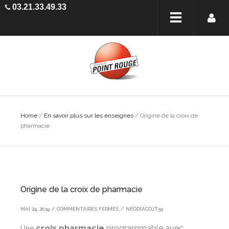
03.21.33.49.33
Home
/
En savoir plus sur les enseignes
/
Origine de la croix de
pharmacie
Origine de la croix de pharmacie
SUR
MAI 24, 2019
/
COMMENTAIRES FERMÉS
/
NEODIACOJT59
ORIGINE
croix pharmacie
programmable avec
Une