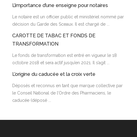
L’importance d’une enseigne pour notaires
Le notaire est un officier public et ministériel nommé par
décision du Garde des Sceaux. Il est chargé de ...
CAROTTE DE TABAC ET FONDS DE
TRANSFORMATION
Le fonds de transformation est entré en vigueur le 18
octobre 2018 et sera actif jusqu’en 2021. Il s’agit ...
L’origine du caducée et la croix verte
Déposés et reconnus en tant que marque collective par
le Conseil National de l’Ordre des Pharmaciens, le
caducée (déposé ...