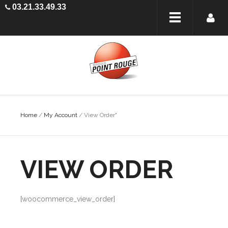
03.21.33.49.33
Home
/
My Account
/
View Order"
VIEW ORDER
[woocommerce_view_order]