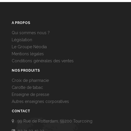
A PROPOS
Qui sommes nous ?
Législation
Le Groupe Néodia
Mentions légales
Conditions générales des ventes
NOS PRODUITS
Croix de pharmacie
Carotte de tabac
Enseigne de presse
Autres enseignes corporatives
CONTACT
99 Rue de Rotterdam, 59200 Tourcoing