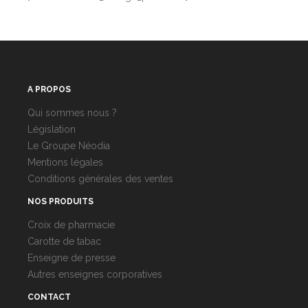
A PROPOS
Qui sommes nous ?
Législation
Le Groupe Néodia
Mentions légales
Conditions générales des ventes
NOS PRODUITS
Croix de pharmacie
Carotte de tabac
Enseigne de presse
Autres enseignes corporatives
CONTACT