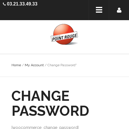
03.21.33.49.33
Home
/
My Account
/
Change Password"
CHANGE
PASSWORD
[woocommerce_change_password]