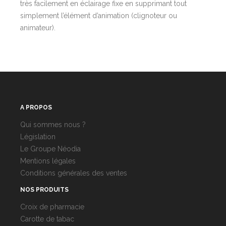
très facilement en éclairage fixe en supprimant tout
simplement l’élément d’animation (clignoteur ou
animateur).
A PROPOS
Qui sommes nous ?
Législation
Le Groupe Néodia
Mentions légales
Conditions générales des ventes
NOS PRODUITS
Croix de pharmacie
Carotte de tabac