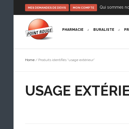
Qui sommes n
MES DEMANDES DE DEVIS
MON COMPTE
PHARMACIE
BURALISTE
P
Home
/ Produits identifiés “usage extérieur”
USAGE EXTÉRI