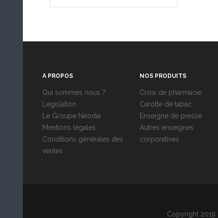
A PROPOS
NOS PRODUITS
Qui sommes nous ?
Croix de pharmacie
Législation
Carotte de tabac
Le Groupe Néodia
Enseigne de presse
Mentions légales
Autres enseignes
Conditions générales des
corporatives
ventes
Copyright 2019 