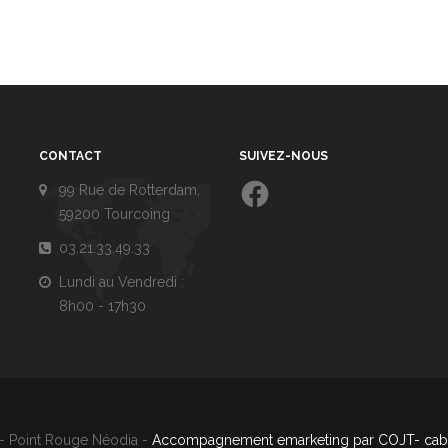
CONTACT
SUIVEZ-NOUS
Facebook
99 Rue de Rotterdam,
59200 Tourcoing
03.21.33.49.33
Lundi au Vendredi :
8h00 - 17h30
- Point Rouge Néodia -
Accompagnement emarketing par COJT- cabi