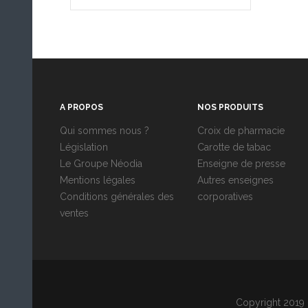
A PROPOS
NOS PRODUITS
Qui sommes nous ?
Croix de pharmacie
Législation
Carotte de tabac
Le Groupe Néodia
Enseigne de presse
Mentions légales
Autres enseignes
Conditions générales des
corporatives
ventes
Copyright 2019 