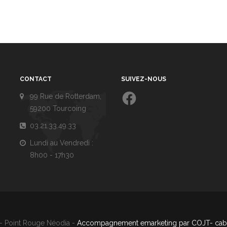
CONTACT
SUIVEZ-NOUS
Facebook
99 Rue de Rotterdam,
59200 Tourcoing
03.21.33.49.33
Lundi au Vendredi :
8h00 - 17h30
- Point Rouge Néodia -
Accompagnement emarketing par COJT- cabi