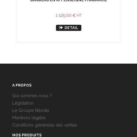
BANDEAU EN KIT ENSEIGNE PHARMACIE
1 125,00
€
HT
DETAIL
A PROPOS
Qui sommes nous ?
Législation
Le Groupe Néodia
Mentions légales
Conditions générales des ventes
NOS PRODUITS