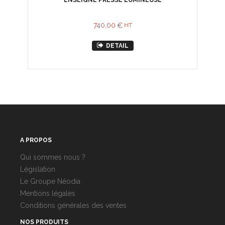
ENSEIGNE PRESSE LUMINEUSE
740,00
€
HT
DETAIL
A PROPOS
Qui sommes nous ?
Législation
Le Groupe Néodia
Mentions légales
Conditions générales des ventes
NOS PRODUITS