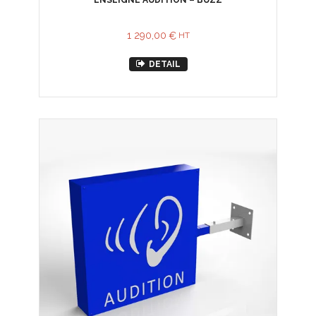
ENSEIGNE AUDITION – BUZZ
1 290,00
€
HT
DETAIL