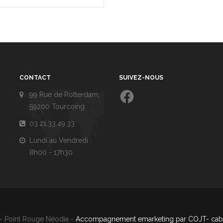
CONTACT
SUIVEZ-NOUS
Facebook
99 Rue de Rotterdam,
59200 Tourcoing
03.21.33.49.33
Lundi au Vendredi :
8h00 - 17h30
- Point Rouge Néodia -
Accompagnement emarketing par COJT- cabi