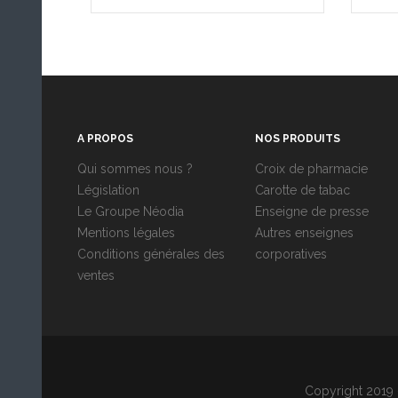
A PROPOS
NOS PRODUITS
Qui sommes nous ?
Croix de pharmacie
Législation
Carotte de tabac
Le Groupe Néodia
Enseigne de presse
Mentions légales
Autres enseignes
Conditions générales des
corporatives
ventes
Copyright 2019 