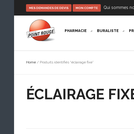
Qui sommes n
MES DEMANDES DE DEVIS
MON COMPTE
PHARMACIE
BURALISTE
P
Home
/ Produits identifiés “éclairage fixe”
ÉCLAIRAGE FIX