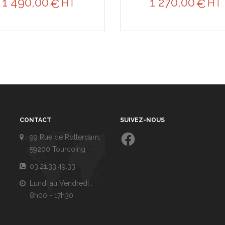
1 490,00
1 270,00
€
€
HT
HT
CONTACT
SUIVEZ-NOUS
Facebook
99 Rue de Rotterdam,
59200 Tourcoing
03.21.33.49.33
Lundi au Vendredi :
8h00 - 17h30