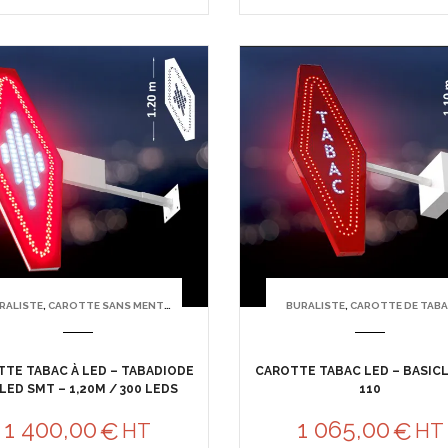
RALISTE
,
CAROTTE SANS MENTION TABAC
BURALISTE
,
CAROTTE DE TAB
TE TABAC À LED – TABADIODE
CAROTTE TABAC LED – BASIC
LED SMT – 1,20M / 300 LEDS
110
1 400,00
1 065,00
€
€
HT
HT