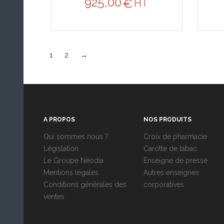
925,00
€
HT
1
2
→
A PROPOS
NOS PRODUITS
Qui sommes nous ?
Croix de pharmacie
Législation
Carotte de tabac
Le Groupe Néodia
Enseigne de presse
Mentions légales
Autres enseignes
Conditions générales des
corporatives
ventes