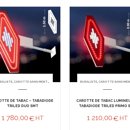
RALISTE
,
CAROTTE SANS MENTION TABAC
BURALISTE
,
CAROTTE SANS MENTION TAB
OTTE DE TABAC – TABADIODE
CAROTTE DE TABAC LUMINEU
TRILED DUO SMT
TABADIODE TRILED PRIMO 
1 780,00
1 210,00
€
€
HT
HT