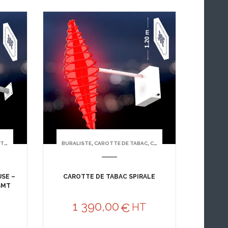
AC
BURALISTE
,
CAROTTE DE TABAC
,
CAROTTE SANS MENTION TABAC
SE –
CAROTTE DE TABAC SPIRALE
SMT
1 390,00
€
HT