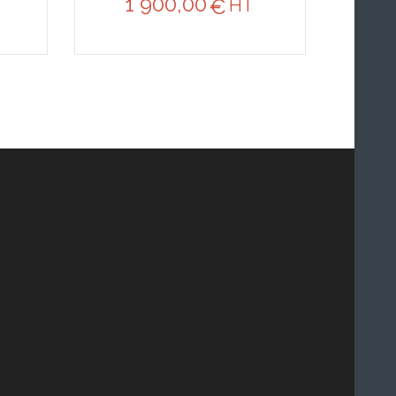
1 900,00
€
HT