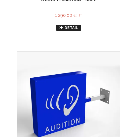
ENSEIGNE AUDITION – BUZZ
1 290,00
€
HT
DETAIL