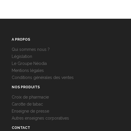
A PROPOS
Qui sommes nous ?
Législation
Le Groupe Néodia
Mentions légales
Conditions générales des ventes
NOS PRODUITS
Croix de pharmacie
Carotte de tabac
Enseigne de presse
Autres enseignes corporatives
CONTACT